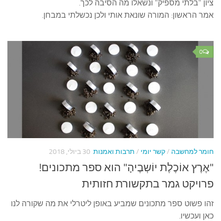
ציון "בלתי מספיק" ונשאלו מה הסיבה לכך.
אמר הראשון: המורה שונאת אותי ולכן נכשלתי במבחן.
0
חומר למחשבה
/
קשר יומי
/
תרבות ואמנות
30 ביולי, 2018
"אֶרֶץ אוֹכֶלֶת יוֹשְבֶיהָ" הוא ספר מתכונים!
פרויקט גמר בתקשורת חזותית
זהו פשוט ספר מתכונים שמביע באופן ליטרלי את מה שקורה לנו
כאן ועכשיו.