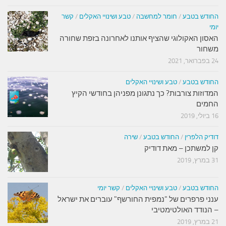
החודש בטבע
/
חומר למחשבה
/
טבע ושינויי האקלים
/
קשר
יומי
האסון האקולוגי שהציף אותנו לאחרונה בזפת שחורה
משחור
24 בפברואר, 2021
החודש בטבע
/
טבע ושינויי האקלים
המדוזות צורבות? כך נתגונן מפניהן בחודשי הקיץ
החמים
16 ביולי, 2019
דודיק הלפרין
/
החודש בטבע
/
שירה
קן למשתכן – מאת דודיק
31 במרץ, 2019
החודש בטבע
/
טבע ושינויי האקלים
/
קשר יומי
ענני פרפרים של "נמפית החורשף" עוברים את ישראל
– הנודד האולטימטיבי
21 במרץ, 2019