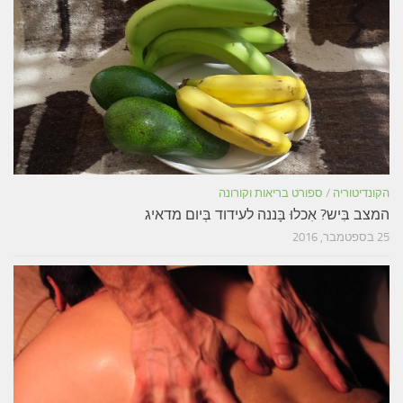
קונדיטוריה
/
ספורט בריאות וקורונה
מצב בִּיש? אִכלוּ בָּננה לעידוד בְּיום מדאיג
ספטמבר, 2016