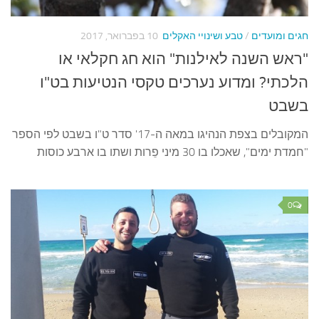
עצות סבתא
סבתא מספרת
גים ומועדים
/
טבע ושינויי האקלים
10 בפברואר, 2017
ווה הבלוגים
ראש השנה לאילנות" הוא חג חקלאי או
קשר משפחתי
לכתי? ומדוע נערכים טקסי הנטיעות בט"ו
שבט
ינת הנכד
כתבו אלינו
המקובלים בצפת הנהיגו במאה ה-17' סדר ט"ו בשבט לפי הספר
מדת ימים", שאכלו בו 30 מיני פֵרות ושתו בו ארבע כוסות
0