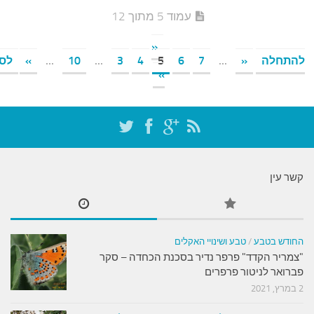
עמוד 5 מתוך 12
«
התחלה
«
...
7
6
5
4
3
...
10
...
»
לסוף
»
שר עין
חודש בטבע
/
טבע ושינויי האקלים
צמריר הקדד" פרפר נדיר בסכנת הכחדה – סקר
ברואר לניטור פרפרים
, 2021