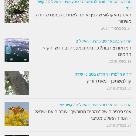
חודש בטבע
/
חומר למחשבה
/
טבע ושינויי האקלים
/
קשר
ומי
אסון האקולוגי שהציף אותנו לאחרונה בזפת שחורה
שחור
פברואר, 2021
חודש בטבע
/
טבע ושינויי האקלים
מדוזות צורבות? כך נתגונן מפניהן בחודשי הקיץ
חמים
ביולי, 2019
ודיק הלפרין
/
החודש בטבע
/
שירה
ן למשתכן – מאת דודיק
במרץ, 2019
חודש בטבע
/
טבע ושינויי האקלים
/
קשר יומי
נני פרפרים של "נמפית החורשף" עוברים את ישראל
 הנודד האולטימטיבי
במרץ, 2019