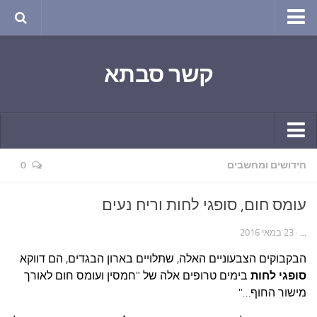
טבע ושינויי האקלים
קשר סבתא
החודש בטבע
תרבות ואמנות
שירה
חגים ומועדים
קשר יומי
חידושים ומחשבים
0
ספורט בריאות וקורונה
חידושים ומחשבים
ימי הקורונה שלי
עומס חום, סופגי לחות וריח נעים
תחביבים
חומר למחשבה
...
· 23 במאי 2016
גרפיטי
ארכיון מאמרים
הבקבוקים הצבעוניים האלה, שתלויים בארון הבגדים, הם דווקא
נוסטלגיה
בישול ואפייה
סופגי לחות
בימים טרופים אלה של "חמסין ועומס חום לאורך
סרטונים ואנימציה
מישור החוף…"
הקונדיטוריה
סרטים מומלצים