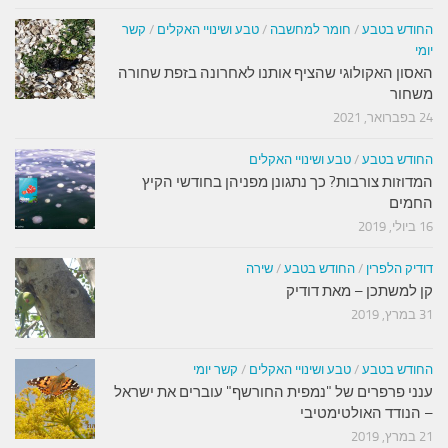
החודש בטבע
/
חומר למחשבה
/
טבע ושינויי האקלים
/
קשר
יומי
האסון האקולוגי שהציף אותנו לאחרונה בזפת שחורה
משחור
24 בפברואר, 2021
החודש בטבע
/
טבע ושינויי האקלים
המדוזות צורבות? כך נתגונן מפניהן בחודשי הקיץ
החמים
16 ביולי, 2019
דודיק הלפרין
/
החודש בטבע
/
שירה
קן למשתכן – מאת דודיק
31 במרץ, 2019
החודש בטבע
/
טבע ושינויי האקלים
/
קשר יומי
ענני פרפרים של "נמפית החורשף" עוברים את ישראל
– הנודד האולטימטיבי
21 במרץ, 2019