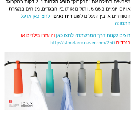
עצות סבתא
מייבשים תחילה את "הבקבוק"
סופג הלחות
2-1 דקות במקרוגל
או יום-יומיים בשמש , ותולים אותו בין הבגדים, מניחים במגירת
סבתא מספרת
הסוודרים או בין הנעלים לשם
ריח נעים
.
לחצו כאן או על
התמונה
נווה הבלוגים
קשר משפחתי
רוצים לקנות דרך המרשתת? לחצו כאן
והיעזרו בילדים או
בנכדים
http://storefarm.naver.com/250
פינת הנכד
כתבו אלינו