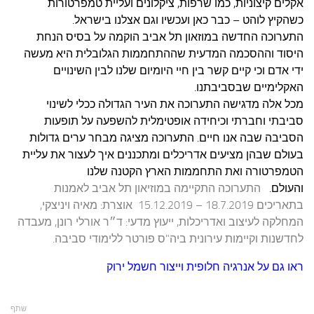
כשהקיץ לוהט – כבר כאן ועכשיו וגם אצלנו בישראל.
התערוכה החדשה במוזאון תל אביב הוקמה על בסיס הנחת
היסוד וההסכמה המדעית שההתחממות הגלובלית היא מעשה
ידי אדם וכי קיים קשר בין חיי היומיום שלנו לבין השינויים
האקלימיים שבסביבתנו.
מכל אלה מדגישה התערוכה את העיר הגדולה ככלי לשינוי
סביבתי וחברתי וכיחידה אופטימלית להשפעה על תופעות
הסביבה שבה אנו חיים. התערוכה מציגה מבחר ערים גדולות
בעולם שבהן מציעים אדריכלים ומתכננים איך לעצור את עליית
הטמפרטורה ואת התחממות הארץ הקטנה שלנו
והעולם.
התערוכה התקיימה במוזיאון תל אביב לאמנות
בתאריכים 18.7.2019 – 15.12.2019 אוצרת: מאיה ויניצקי,
המחלקה לעיצוב ואדריכלות, ייעוץ מדעי: ד״ר אורלי רונן, מעבדה
לחדשנות וקיימות עירונית ביה"ס פורטר ללימודי סביבה.
ראו גם על אנרגיה חלופית וייצור חשמל ירוק
שתף