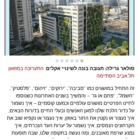
עצות סבתא
סבתא מספרת
נווה הבלוגים
קשר משפחתי
פינת הנכד
כתבו אלינו
סולאר גרילה: תגובה בונה לשינויי אקלים
התערוכה במוזאון
תל אביב הסתיימה
זה התחיל במושגים כמו "סביבה", "ירוקים", "זיהום", "פלסטיק",
"חשמל", "פחם או גז" – והמשיך בשנים האחרונות כשנוספו
לחיינו הפרטיים מושגים עולמיים וכמעט קוסמיים – איך נשמור
על כדור הלכת שלנו למען האנשים ובעלי החיים בדורות הבאים;
איך נעצור או נקטין את החור באוזון; איך נעצור או נקפיא שוב את
הקרחונים הנמסים; איך נשמור על יערות העד הנכרתים; איך
נמנע שרפת מאובנים; ומה נעשה בתקופה שלנו, שבה תופעות
אקלים קיצוניות, כמו שרפות, ציקלונים ועליית טמפרטורות