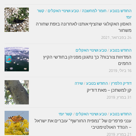
החודש בטבע
/
חומר למחשבה
/
טבע ושינויי האקלים
/
קשר
יומי
האסון האקולוגי שהציף אותנו לאחרונה בזפת שחורה
משחור
24 בפברואר, 2021
החודש בטבע
/
טבע ושינויי האקלים
המדוזות צורבות? כך נתגונן מפניהן בחודשי הקיץ
החמים
16 ביולי, 2019
דודיק הלפרין
/
החודש בטבע
/
שירה
קן למשתכן – מאת דודיק
31 במרץ, 2019
החודש בטבע
/
טבע ושינויי האקלים
/
קשר יומי
ענני פרפרים של "נמפית החורשף" עוברים את ישראל
– הנודד האולטימטיבי
21 במרץ, 2019