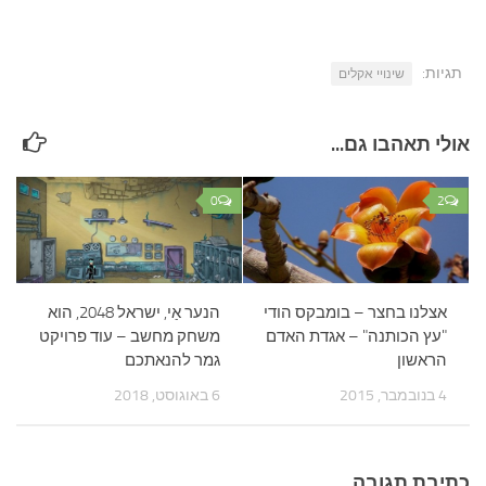
תגיות:
שינויי אקלים
אולי תאהבו גם...
0
2
אצלנו בחצר – בומבקס הודי
הנער אַי, ישראל 2048, הוא
"עץ הכותנה" – אגדת האדם
משחק מחשב – עוד פרויקט
הראשון
גמר להנאתכם
4 בנובמבר, 2015
6 באוגוסט, 2018
כתיבת תגובה