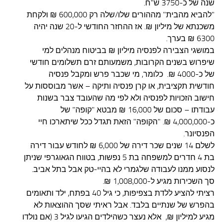
שנה של כ-3750 ש"ח.
"להביא מהבית" מההורים שלו/שלה רק 600,000 ₪ ולקחת
משכנתא של מיליון ₪. אז ההחזר החודשי ל-20 שנה יהיה
6300 ₪ בערך.
במושגי הצבירה לפנסיה מיליון ₪ בביטוח מנהלים למי
שיפרוש בשנים הקרובות, משמעותם זרם תשלומים חודשי
של כ-4000 ₪. כלומר, מי שכבר פרש ומקבל פנסיה
חודשית תקציבית, או קרן פנסיה ותיקה – אשר מבוססות על
חישוב הזכויות לפנסיה ולא לפי מה שהעובד צבר בשנות
עבודתו – סכום של 16,000 ₪ מבטא "קופה" של
כ-4,000,000 ₪. "הקופה" הזאת תגדל ככל שיתארכו חיי
הפנסיונר.
לשלם 14 שנים שכר דירה של 6,000 ₪ לחודש עבור דירה
בת 4 חדרים למשפחה בת 5 נפשות, בטווח הגאוגרפי שניתן
לנסוע ממנו לעבודה שלגמרי לא בהיי-טק אבל בתל אביב.
סך השכירות מגיע ל-1,008,000 ₪.
רציתי להציע ללדת בצפיפות, כי גיל 40 בפתח, ילד ותאומים
בהפרש של שנתיים בלבד. אבל ראיתי שסך ההוצאות לא
מגיע למיליון ₪, אלא נעצר כשהילדים הגיעו לגיל 3 (אם נולדו