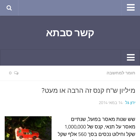
טבע ושינויי האקלים
קשר סבתא
החודש בטבע
תרבות ואמנות
שירה
חגים ומועדים
קשר יומי
חומר למחשבה
0
ספורט בריאות וקורונה
חידושים ומחשבים
ימי הקורונה שלי
מיליון ש"ח קנס זה הרבה או מעט?
תחביבים
חומר למחשבה
ירון גל
· 14 במאי 2014
גרפיטי
ארכיון מאמרים
נוסטלגיה
שש שנות מאסר בפועל, שנתיים
בישול ואפייה
מאסר על תנאי, קנס של 1,000,000
סרטונים ואנימציה
הקונדיטוריה
שקל וחילוט נכסים בסך 560 אלף שקל
סרטים מומלצים