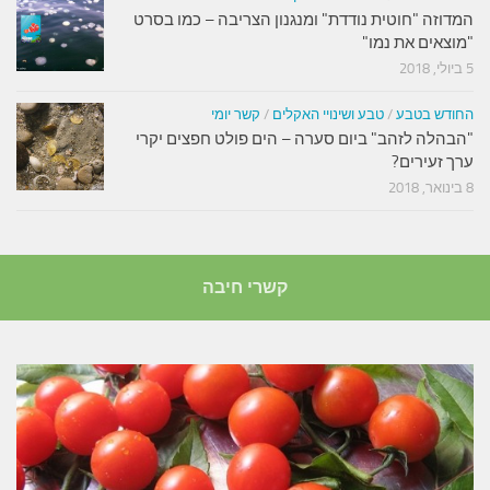
המדוזה "חוטית נודדת" ומנגנון הצריבה – כמו בסרט
"מוצאים את נמו"
5 ביולי, 2018
החודש בטבע
/
טבע ושינויי האקלים
/
קשר יומי
"הבהלה לזהב" ביום סערה – הים פולט חפצים יקרי
ערך זעירים?
8 בינואר, 2018
קשרי חיבה