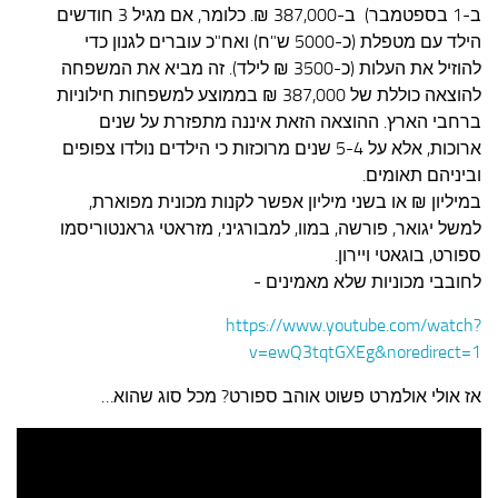
ב-1 בספטמבר) ב-387,000 ₪. כלומר, אם מגיל 3 חודשים
הילד עם מטפלת (כ-5000 ש"ח) ואח"כ עוברים לגנון כדי
להוזיל את העלות (כ-3500 ₪ לילד). זה מביא את המשפחה
להוצאה כוללת של 387,000 ₪ בממוצע למשפחות חילוניות
ברחבי הארץ. ההוצאה הזאת איננה מתפזרת על שנים
ארוכות, אלא על 5-4 שנים מרוכזות כי הילדים נולדו צפופים
וביניהם תאומים.
במיליון ₪ או בשני מיליון אפשר לקנות מכונית מפוארת,
למשל יגואר, פורשה, במוו, למבורגיני, מזראטי גראנטוריסמו
ספורט, בוגאטי ויירון.
לחובבי מכוניות שלא מאמינים -
https://www.youtube.com/watch?
v=ewQ3tqtGXEg&noredirect=1
אז אולי אולמרט פשוט אוהב ספורט? מכל סוג שהוא…