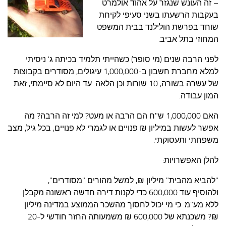
עצות סבתא
– זה העונש שנגזר על אהוד אולמרט
בעקבות הרשעתו
בשני סעיפי לקיחת
סבתא מספרת
שוחד בפרשת הולילנד בבית המשפט
נווה הבלוגים
המחוזי בתל אביב.
קשר משפחתי
לפני הרבה שנים (מי סופר) כשהייתי תלמיד בכיתה ג' ניסיתי
למלא מחברת חשבון ב-1,000,000 עיגולים, מסודרים בקבוצות
פינת הנכד
של עשרה בשורה, 10 שורות וכן הלאה. עד היום לא סיימתי, זאת
כתבו אלינו
המון עבודה.
האם 1,000,000 ש"ח הם הרבה או מעט? למי זה הרבה? מה
אפשר לעשות במיליון ₪ פנויים או לגמרי לא פנויים, בכל גיל, מצב
משפחתי ותעסוקתי.
להלן האפשרויות:
"להביא מהבית" מיליון ₪, למשל מהורים "מסודרים",
ולהוסיף עוד 600,000 כדי לקנות דירה חדשה ראשונה מקבלן
ללא מע"מ. כי מי יכול לחסוך מהשכר הממוצע במדינה מיליון
₪? משכנתא של 600,000 ₪ משמעותה החזר חודשי ל-20