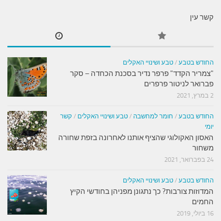
קשר עין
החודש בטבע
/
טבע ושינויי האקלים
"צמריר הקדד" פרפר נדיר בסכנת הכחדה – סקר
פברואר לניטור פרפרים
2 במרץ, 2021
החודש בטבע
/
חומר למחשבה
/
טבע ושינויי האקלים
/
קשר
יומי
האסון האקולוגי שהציף אותנו לאחרונה בזפת שחורה
משחור
24 בפברואר, 2021
החודש בטבע
/
טבע ושינויי האקלים
המדוזות צורבות? כך נתגונן מפניהן בחודשי הקיץ
החמים
16 ביולי, 2019