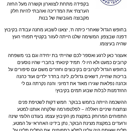
עצות סבתא
בקפידה מתחת לצווארון וקשורה מעל החזה.
הערצתי את המדריכה ואהבתי להיות חלק
סבתא מספרת
מקבוצה מגובשת של בנות.
נווה הבלוגים
בחופש הגדול שאחרי כיתה ח', יצאנו לשבוע מחנה עבודה בקיבוץ
קשר משפחתי
דפנה שבצפון. המשימה שלנו הייתה לעזור בקטיף תפוחי העץ
פינת הנכד
שהיה בעיצומו.
כתבו אלינו
אעצור כאן לרגע ואספר לכם שהייתי בת יחידה וגם בני משפחה
קרובים כמעט ולא היו לי. תמיד קינאתי בחברי שהיו נוסעים
בחופש הגדול לקרובים בקיבוצים וחוזרים משם עם סיפורים על
בריכות שחייה, דשאים גדולים, לינה בחדר ילדים ועוד כהנה
וכהנה נפלאות שגירו מאוד את דמיוני. והנה נקרתה גם לי
ההזדמנות לבלות שבוע תמים בקיבוץ!
ההשכמה הייתה בחמש בבוקר. חמש דקות לשטיפת פנים
וצחצוח שיניים ויאללה – לפלטפורמה שלקחה אותנו למטע
התפוחים המרוחק במקצת מן הקיבוץ עצמו. בעודנו הלומי שינה
ורועדים במקצת מצינת הבוקר, נתן בידינו האחראי על המטע,
סלים שאותם היה עלינו למלא בתפוחים. את הסלים תלינו על