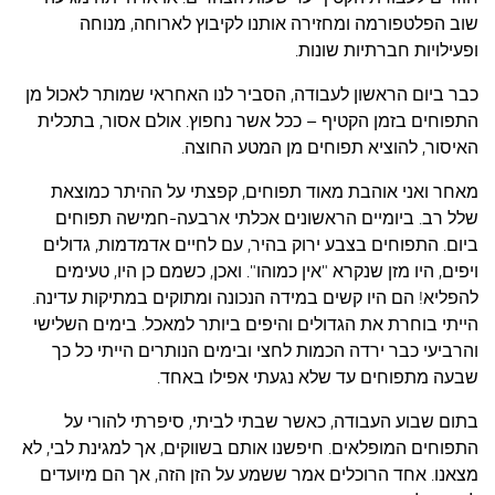
שוב הפלטפורמה ומחזירה אותנו לקיבוץ לארוחה, מנוחה
ופעילויות חברתיות שונות.
כבר ביום הראשון לעבודה, הסביר לנו האחראי שמותר לאכול מן
התפוחים בזמן הקטיף – ככל אשר נחפוץ. אולם אסור, בתכלית
האיסור, להוציא תפוחים מן המטע החוצה.
מאחר ואני אוהבת מאוד תפוחים, קפצתי על ההיתר כמוצאת
שלל רב. ביומיים הראשונים אכלתי ארבעה-חמישה תפוחים
ביום. התפוחים בצבע ירוק בהיר, עם לחיים אדמדמות, גדולים
ויפים, היו מזן שנקרא "אין כמוהו". ואכן, כשמם כן היו, טעימים
להפליא! הם היו קשים במידה הנכונה ומתוקים במתיקות עדינה.
הייתי בוחרת את הגדולים והיפים ביותר למאכל. בימים השלישי
והרביעי כבר ירדה הכמות לחצי ובימים הנותרים הייתי כל כך
שבעה מתפוחים עד שלא נגעתי אפילו באחד.
בתום שבוע העבודה, כאשר שבתי לביתי, סיפרתי להורי על
התפוחים המופלאים. חיפשנו אותם בשווקים, אך למגינת לבי, לא
מצאנו. אחד הרוכלים אמר ששמע על הזן הזה, אך הם מיועדים