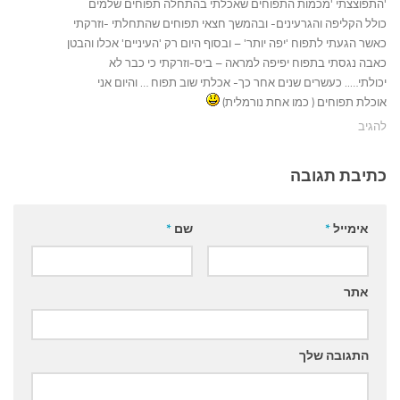
'התפוצצתי 'מכמות התפוחים שאכלתי בהתחלה תפוחים שלמים
כולל הקליפה והגרעינים- ובהמשך חצאי תפוחים שהתחלתי -וזרקתי
כאשר הגעתי לתפוח 'יפה יותר' – ובסוף היום רק 'העיניים' אכלו והבטן
כאבה נגסתי בתפוח יפיפה למראה – ביס-וזרקתי כי כבר לא
יכולתי….. כעשרים שנים אחר כך- אכלתי שוב תפוח … והיום אני
אוכלת תפוחים ( כמו אחת נורמלית)
להגיב
כתיבת תגובה
אימייל
*
שם
*
אתר
התגובה שלך