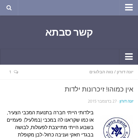
טבע ושינויי האקלים
קשר סבתא
החודש בטבע
תרבות ואמנות
שירה
חגים ומועדים
קשר יומי
יונה דורון
/
נווה הבלוגים
1
ספורט בריאות וקורונה
חידושים ומחשבים
ימי הקורונה שלי
אין כמוהו! זיכרונות ילדות
תחביבים
חומר למחשבה
יונה דורון
· 27 בדצמבר 2015
גרפיטי
ארכיון מאמרים
בילדותי הייתי חברה בתנועת המכבי הצעיר,
נוסטלגיה
בישול ואפייה
או כמו שקראנו לה במכבי (במלעיל). פעמיים
סרטונים ואנימציה
בשבוע הייתי מתייצבת לפעולות, לבושה
הקונדיטוריה
בבגדי חאקי ועניבה כחול-לבן מקופלת
סרטים מומלצים