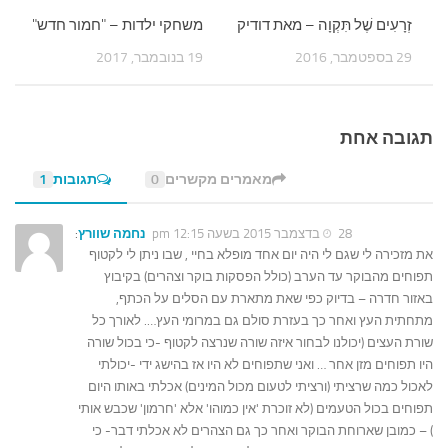
זְרָעִים שֶׁל תִּקְוָה – מאת דודיק
משחקי ילדות – "חמור חדש"
29 בספטמבר, 2016
19 בנובמבר, 2017
תגובה אחת
מאמרים מקשרים
0
תגובות
1
28 בדצמבר 2015 בשעה 12:15 pm
נחמה שוורץ
:
את מזכירה לי שגם לי היה יום אחד מופלא בחיי , שבו ניתן לי לקטוף
תפוחים מהבוקר עד הערב (כולל הפסקות בוקר וצהרים) בקיבוץ
באזור חדרה – בדיוק כפי שאת מתארת עם הסלים על הכתף,
מתחתית העץ ואחר כך בעזרת סולם גם במרומי העץ…. לאורך כל
שורת העצים (יכולנו לבחור איזה שורה שנרצה לקטוף -כי בכול שורה
היו תפוחים מזן אחר … ואני שתפוחים לא היו אז בהישג ידי -יכולתי
לאכול כמה שרציתי (ורציתי לטעום מכול המינים) אכלתי באותו היום
תפוחים בכול הטעמים (לא זוכרת 'אין כמוהו' אלא 'חרמון' שכבש אותי
) – כמובן שארוחת הבוקר ואחר כך גם הצהרים לא אכלתי דבר- כי