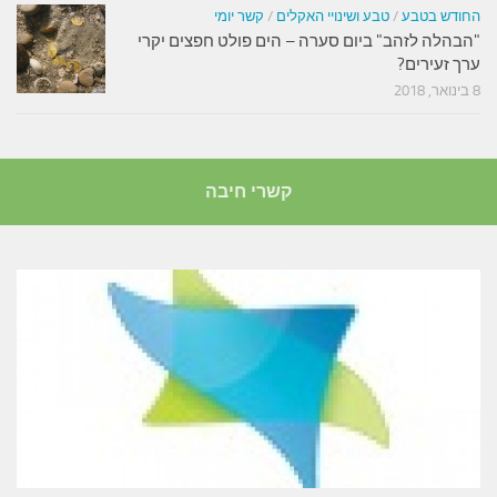
החודש בטבע
/
טבע ושינויי האקלים
/
קשר יומי
"הבהלה לזהב" ביום סערה – הים פולט חפצים יקרי
ערך זעירים?
8 בינואר, 2018
קשרי חיבה