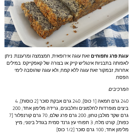
עצות סבתא
סבתא מספרת
נווה הבלוגים
קשר משפחתי
פינת הנכד
כתבו אלינו
עוגת פרג ותפוחים
זאת עוגה אירופאית, חמצמצה ומרעננת. ניתן
לאפותה בתבניות אינגליש קייק או בצורה של קאפקייקס. במילים
אחרות, זבמקור זאת עוגה ללא קמח, ולא עוגה שהוסבה לימי
הפסח.
המרכיבים:
240 גרם חמאה [1 כוס]; 240 גרם אבקת סוכר [2 כוסות]; 4
ביצים מופרדות לחלמונים וחלבונים; גרידה מלימון אחד; 200
גרם שקד מולבן טחון; 200 גרם פרג שלם; 70 גרם קורנפלור [7
כפות]; קורט מלח; 3 תפוחי עץ גרנד סמית בגודל בינוני; מיץ
מלימון אחד; 100 גרם סוכר [1/2 כוס]