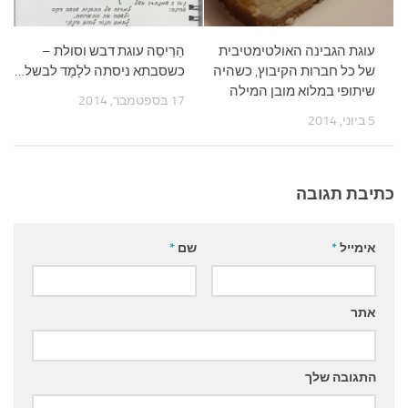
עוגת הגבינה האולטימטיבית
הַרִיסֵה עוגת דבש וסולת –
של כל חברות הקיבוץ, כשהיה
כשסבתא ניסתה ללַמֵד לבשל…
שיתופי במלוא מובן המילה
17 בספטמבר, 2014
5 ביוני, 2014
כתיבת תגובה
אימייל
*
שם
*
אתר
התגובה שלך