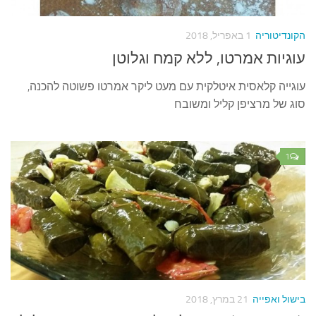
עצות סבתא
סבתא מספרת
הקונדיטוריה
1 באפריל, 2018
נווה הבלוגים
עוגיות אמרטו, ללא קמח וגלוטן
קשר משפחתי
עוגייה קלאסית איטלקית עם מעט ליקר אמרטו פשוטה להכנה,
פינת הנכד
סוג של מרציפן קליל ומשובח
כתבו אלינו
1
בישול ואפייה
21 במרץ, 2018