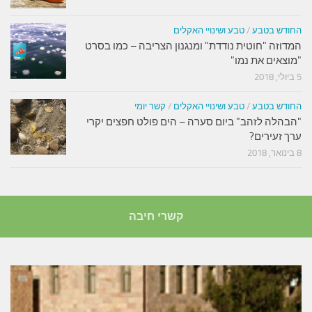
החודש בטבע
/
טבע ושינויי האקלים
המדוזה "חוטית נודדת" ומנגנון הצריבה – כמו בסרט
"מוצאים את נמו"
5 ביולי, 2018
החודש בטבע
/
טבע ושינויי האקלים
/
קשר יומי
"הבהלה לזהב" ביום סערה – הים פולט חפצים יקרי
ערך זעירים?
8 בינואר, 2018
קשרי חיבה